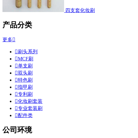
四支套化妆刷
产品分类
更多


刷头系列

MCF刷

单支刷

双头刷

特色刷

指甲刷

专利刷

化妆刷套装

专业套装刷

配件类
公司环境