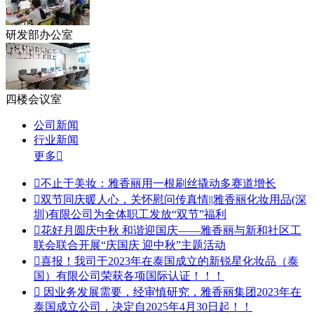
研发部办公室
四楼会议室
公司新闻
行业新闻
更多


不止于美妆：雅香丽用一根刷丝撬动多赛道增长

双节同庆暖人心，关怀慰问传真情||雅香丽化妆用品(深
圳)有限公司为全体职工发放“双节”福利

花好月圆庆中秋 和谐迎国庆——雅香丽与新和社区工
联会联合开展“庆国庆 迎中秋”主题活动

喜报！我司于2023年在泰国成立的新锐星化妆品（泰
国）有限公司荣获各项国际认证！！！

因业务发展需要，经审慎研究，雅香丽集团2023年在
泰国成立公司，决定自2025年4月30日起！！