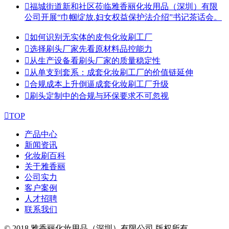

福城街道新和社区莅临雅香丽化妆用品（深圳）有限
公司开展“巾帼绽放.妇女权益保护法介绍”书记茶话会。

如何识别无实体的皮包化妆刷工厂

选择刷头厂家先看原材料品控能力

从生产设备看刷头厂家的质量稳定性

从单支到套系：成套化妆刷工厂的价值链延伸

合规成本上升倒逼成套化妆刷工厂升级

刷头定制中的合规与环保要求不可忽视

TOP
产品中心
新闻资讯
化妆刷百科
关于雅香丽
公司实力
客户案例
人才招聘
联系我们
© 2018 雅香丽化妆用品（深圳）有限公司 版权所有