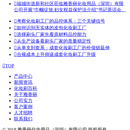

福城街道新和社区莅临雅香丽化妆用品（深圳）有限
公司开展“巾帼绽放.妇女权益保护法介绍”书记茶话会。

考察化妆刷工厂的品控体系：三个关键信号

如何识别无实体的皮包化妆刷工厂

选择刷头厂家先看原材料品控能力

从生产设备看刷头厂家的质量稳定性

从单支到套系：成套化妆刷工厂的价值链延伸

合规成本上升倒逼成套化妆刷工厂升级

TOP
产品中心
新闻资讯
化妆刷百科
关于雅香丽
公司实力
客户案例
人才招聘
联系我们
© 2018 雅香丽化妆用品（深圳）有限公司 版权所有