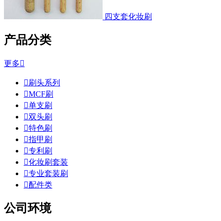
四支套化妆刷
产品分类
更多


刷头系列

MCF刷

单支刷

双头刷

特色刷

指甲刷

专利刷

化妆刷套装

专业套装刷

配件类
公司环境