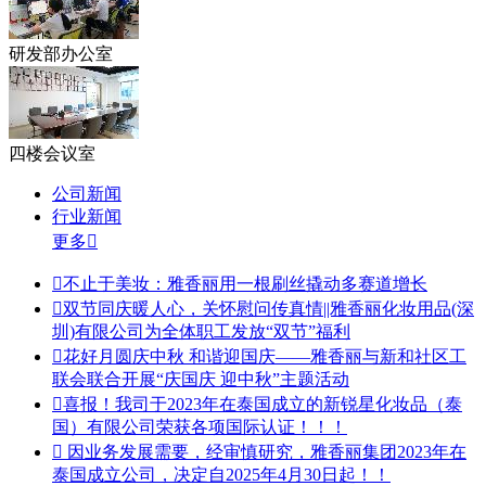
研发部办公室
四楼会议室
公司新闻
行业新闻
更多


不止于美妆：雅香丽用一根刷丝撬动多赛道增长

双节同庆暖人心，关怀慰问传真情||雅香丽化妆用品(深
圳)有限公司为全体职工发放“双节”福利

花好月圆庆中秋 和谐迎国庆——雅香丽与新和社区工
联会联合开展“庆国庆 迎中秋”主题活动

喜报！我司于2023年在泰国成立的新锐星化妆品（泰
国）有限公司荣获各项国际认证！！！

因业务发展需要，经审慎研究，雅香丽集团2023年在
泰国成立公司，决定自2025年4月30日起！！