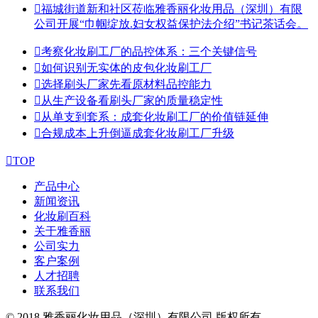

福城街道新和社区莅临雅香丽化妆用品（深圳）有限
公司开展“巾帼绽放.妇女权益保护法介绍”书记茶话会。

考察化妆刷工厂的品控体系：三个关键信号

如何识别无实体的皮包化妆刷工厂

选择刷头厂家先看原材料品控能力

从生产设备看刷头厂家的质量稳定性

从单支到套系：成套化妆刷工厂的价值链延伸

合规成本上升倒逼成套化妆刷工厂升级

TOP
产品中心
新闻资讯
化妆刷百科
关于雅香丽
公司实力
客户案例
人才招聘
联系我们
© 2018 雅香丽化妆用品（深圳）有限公司 版权所有