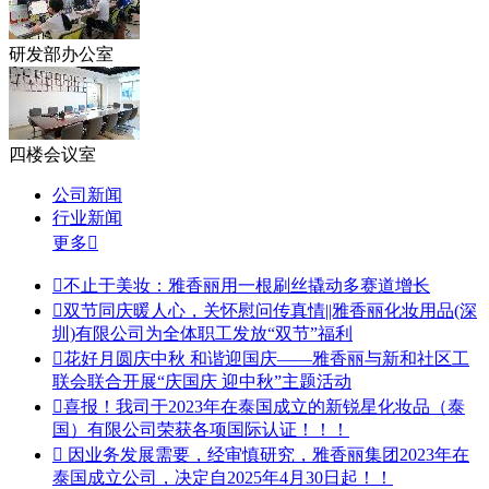
研发部办公室
四楼会议室
公司新闻
行业新闻
更多


不止于美妆：雅香丽用一根刷丝撬动多赛道增长

双节同庆暖人心，关怀慰问传真情||雅香丽化妆用品(深
圳)有限公司为全体职工发放“双节”福利

花好月圆庆中秋 和谐迎国庆——雅香丽与新和社区工
联会联合开展“庆国庆 迎中秋”主题活动

喜报！我司于2023年在泰国成立的新锐星化妆品（泰
国）有限公司荣获各项国际认证！！！

因业务发展需要，经审慎研究，雅香丽集团2023年在
泰国成立公司，决定自2025年4月30日起！！