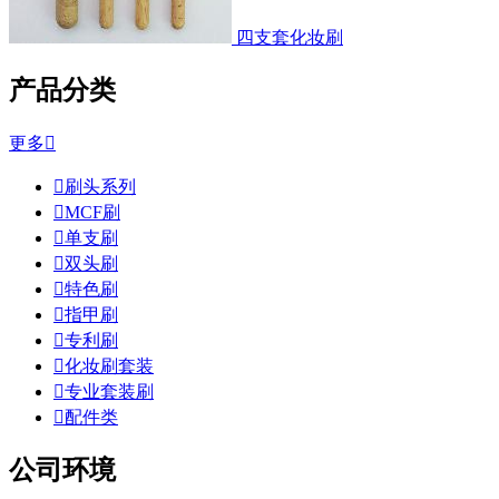
四支套化妆刷
产品分类
更多


刷头系列

MCF刷

单支刷

双头刷

特色刷

指甲刷

专利刷

化妆刷套装

专业套装刷

配件类
公司环境