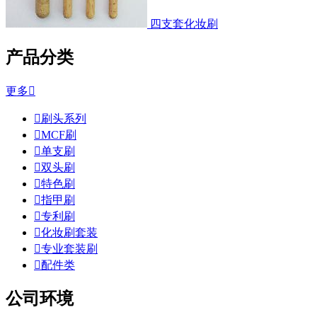
四支套化妆刷
产品分类
更多


刷头系列

MCF刷

单支刷

双头刷

特色刷

指甲刷

专利刷

化妆刷套装

专业套装刷

配件类
公司环境