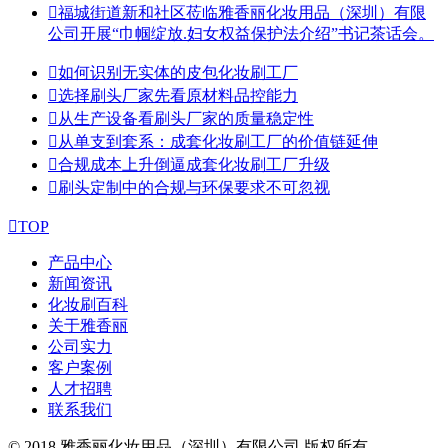

福城街道新和社区莅临雅香丽化妆用品（深圳）有限
公司开展“巾帼绽放.妇女权益保护法介绍”书记茶话会。

如何识别无实体的皮包化妆刷工厂

选择刷头厂家先看原材料品控能力

从生产设备看刷头厂家的质量稳定性

从单支到套系：成套化妆刷工厂的价值链延伸

合规成本上升倒逼成套化妆刷工厂升级

刷头定制中的合规与环保要求不可忽视

TOP
产品中心
新闻资讯
化妆刷百科
关于雅香丽
公司实力
客户案例
人才招聘
联系我们
© 2018 雅香丽化妆用品（深圳）有限公司 版权所有