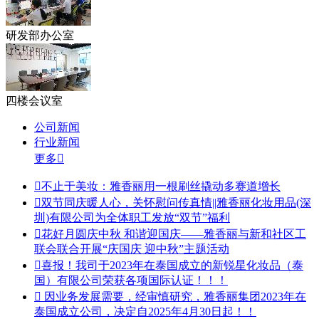
研发部办公室
四楼会议室
公司新闻
行业新闻
更多


不止于美妆：雅香丽用一根刷丝撬动多赛道增长

双节同庆暖人心，关怀慰问传真情||雅香丽化妆用品(深
圳)有限公司为全体职工发放“双节”福利

花好月圆庆中秋 和谐迎国庆——雅香丽与新和社区工
联会联合开展“庆国庆 迎中秋”主题活动

喜报！我司于2023年在泰国成立的新锐星化妆品（泰
国）有限公司荣获各项国际认证！！！

因业务发展需要，经审慎研究，雅香丽集团2023年在
泰国成立公司，决定自2025年4月30日起！！