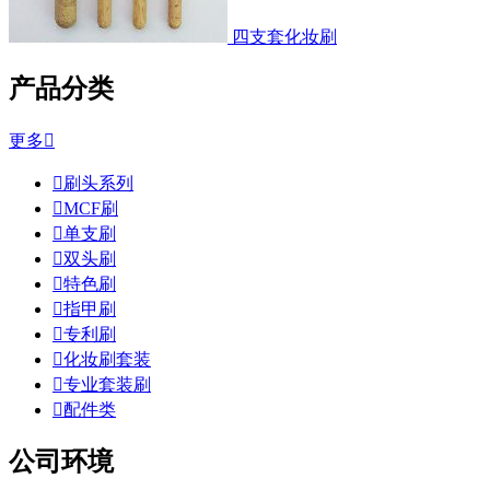
四支套化妆刷
产品分类
更多


刷头系列

MCF刷

单支刷

双头刷

特色刷

指甲刷

专利刷

化妆刷套装

专业套装刷

配件类
公司环境