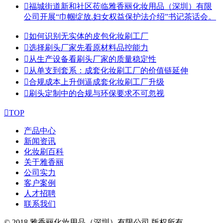

福城街道新和社区莅临雅香丽化妆用品（深圳）有限
公司开展“巾帼绽放.妇女权益保护法介绍”书记茶话会。

如何识别无实体的皮包化妆刷工厂

选择刷头厂家先看原材料品控能力

从生产设备看刷头厂家的质量稳定性

从单支到套系：成套化妆刷工厂的价值链延伸

合规成本上升倒逼成套化妆刷工厂升级

刷头定制中的合规与环保要求不可忽视

TOP
产品中心
新闻资讯
化妆刷百科
关于雅香丽
公司实力
客户案例
人才招聘
联系我们
© 2018 雅香丽化妆用品（深圳）有限公司 版权所有