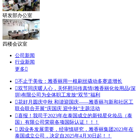
研发部办公室
四楼会议室
公司新闻
行业新闻
更多


不止于美妆：雅香丽用一根刷丝撬动多赛道增长

双节同庆暖人心，关怀慰问传真情||雅香丽化妆用品(深
圳)有限公司为全体职工发放“双节”福利

花好月圆庆中秋 和谐迎国庆——雅香丽与新和社区工
联会联合开展“庆国庆 迎中秋”主题活动

喜报！我司于2023年在泰国成立的新锐星化妆品（泰
国）有限公司荣获各项国际认证！！！

因业务发展需要，经审慎研究，雅香丽集团2023年在
泰国成立公司，决定自2025年4月30日起！！