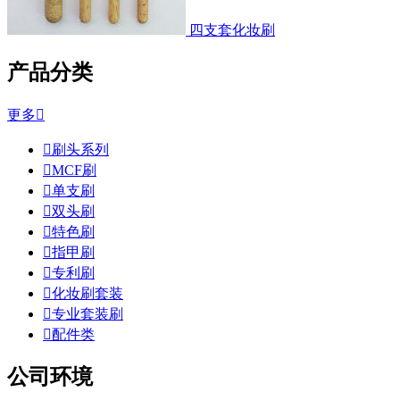
四支套化妆刷
产品分类
更多


刷头系列

MCF刷

单支刷

双头刷

特色刷

指甲刷

专利刷

化妆刷套装

专业套装刷

配件类
公司环境