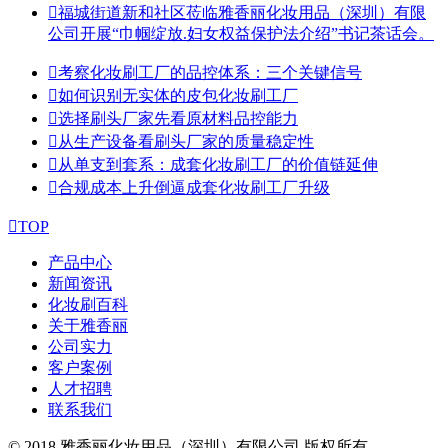

福城街道新和社区莅临雅香丽化妆用品（深圳）有限
公司开展“巾帼绽放.妇女权益保护法介绍”书记茶话会。

考察化妆刷工厂的品控体系：三个关键信号

如何识别无实体的皮包化妆刷工厂

选择刷头厂家先看原材料品控能力

从生产设备看刷头厂家的质量稳定性

从单支到套系：成套化妆刷工厂的价值链延伸

合规成本上升倒逼成套化妆刷工厂升级

TOP
产品中心
新闻资讯
化妆刷百科
关于雅香丽
公司实力
客户案例
人才招聘
联系我们
© 2018 雅香丽化妆用品（深圳）有限公司 版权所有