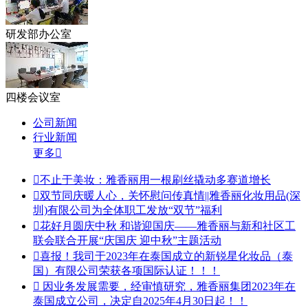
研发部办公室
四楼会议室
公司新闻
行业新闻
更多


不止于美妆：雅香丽用一根刷丝撬动多赛道增长

双节同庆暖人心，关怀慰问传真情||雅香丽化妆用品(深
圳)有限公司为全体职工发放“双节”福利

花好月圆庆中秋 和谐迎国庆——雅香丽与新和社区工
联会联合开展“庆国庆 迎中秋”主题活动

喜报！我司于2023年在泰国成立的新锐星化妆品（泰
国）有限公司荣获各项国际认证！！！

因业务发展需要，经审慎研究，雅香丽集团2023年在
泰国成立公司，决定自2025年4月30日起！！