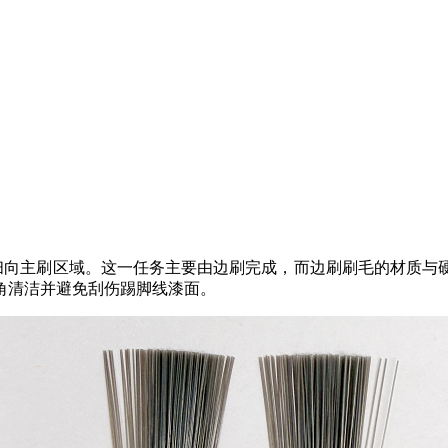
扫向主刷区域。这一任务主要由边刷完成，而边刷刷毛的材质与
角清洁并避免刮伤踢脚线漆面。