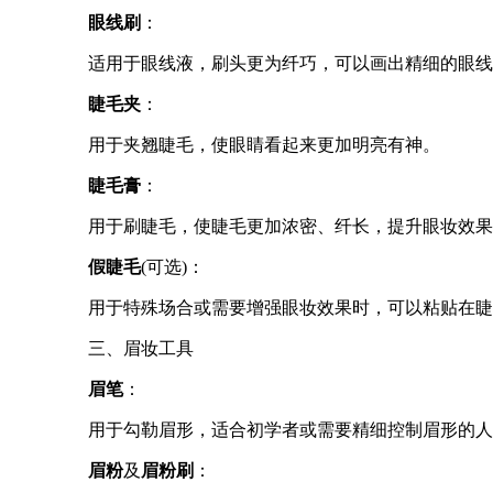
眼线刷
：
适用于眼线液，刷头更为纤巧，可以画出精细的眼线
睫毛夹
：
用于夹翘睫毛，使眼睛看起来更加明亮有神。
睫毛膏
：
用于刷睫毛，使睫毛更加浓密、纤长，提升眼妆效果
假睫毛
(可选)：
用于特殊场合或需要增强眼妆效果时，可以粘贴在睫
三、眉妆工具
眉笔
：
用于勾勒眉形，适合初学者或需要精细控制眉形的人
眉粉
及
眉粉刷
：